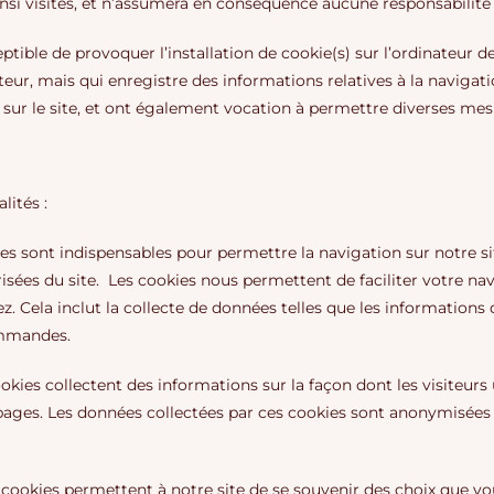
 ainsi visités, et n’assumera en conséquence aucune responsabilité 
tible de provoquer l’installation de cookie(s) sur l’ordinateur de 
isateur, mais qui enregistre des informations relatives à la naviga
re sur le site, et ont également vocation à permettre diverses me
lités :
s sont indispensables pour permettre la navigation sur notre site
risées du site. Les cookies nous permettent de faciliter votre navi
 Cela inclut la collecte de données telles que les informations de
commandes.
okies collectent des informations sur la façon dont les visiteurs 
 pages. Les données collectées par ces cookies sont anonymisées
 cookies permettent à notre site de se souvenir des choix que vo