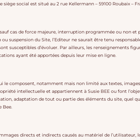
e siège social est situé au 2 rue Kellermann – 59100 Roubaix – Fr
/24 sauf cas de force majeure, interruption programmée ou non et
ou suspension du Site, l’Editeur ne saurait être tenu responsable
sont susceptibles d’évoluer. Par ailleurs, les renseignements figu
cations ayant été apportées depuis leur mise en ligne.
i le composent, notamment mais non limité aux textes, images, p
ropriété intellectuelle et appartiennent à Susie BEE ou font l’obje
tion, adaptation de tout ou partie des éléments du site, quel que
e Bee.
ages directs et indirects causés au matériel de l’utilisateur, lo