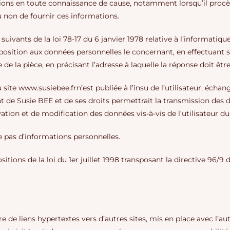
tions en toute connaissance de cause, notamment lorsqu’il procède
ou non de fournir ces informations.
vants de la loi 78-17 du 6 janvier 1978 relative à l’informatique, 
’opposition aux données personnelles le concernant, en effectua
e de la pièce, en précisant l’adresse à laquelle la réponse doit êtr
 site www.susiebee.frn’est publiée à l’insu de l’utilisateur, écha
t de Susie BEE et de ses droits permettrait la transmission des d
ion et de modification des données vis-à-vis de l’utilisateur du
lle pas d’informations personnelles.
tions de la loi du 1er juillet 1998 transposant la directive 96/9 d
 de liens hypertextes vers d’autres sites, mis en place avec l’au