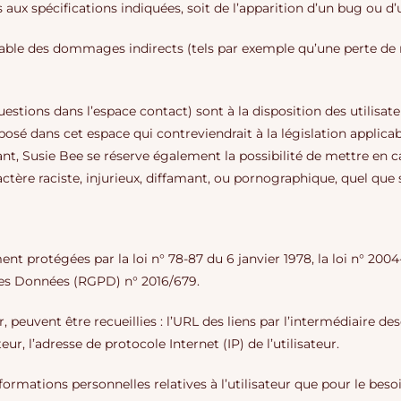
s aux spécifications indiquées, soit de l’apparition d’un bug ou d
able des dommages indirects (tels par exemple qu’une perte de 
uestions dans l’espace contact) sont à la disposition des utilisat
é dans cet espace qui contreviendrait à la législation applicabl
ant, Susie Bee se réserve également la possibilité de mettre en ca
tère raciste, injurieux, diffamant, ou pornographique, quel que so
 protégées par la loi n° 78-87 du 6 janvier 1978, la loi n° 2004-
des Données (RGPD) n° 2016/679.
, peuvent être recueillies : l’URL des liens par l’intermédiaire des
eur, l’adresse de protocole Internet (IP) de l’utilisateur.
ormations personnelles relatives à l’utilisateur que pour le besoi